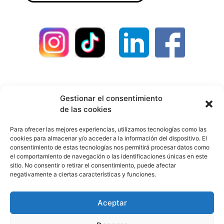
Contacto
Política de privacidad
Gestionar el consentimiento
de las cookies
Política de devoluciones
Política de envíos
Para ofrecer las mejores experiencias, utilizamos tecnologías como las
cookies para almacenar y/o acceder a la información del dispositivo. El
Cookies
Aviso legal
Colaboradores
consentimiento de estas tecnologías nos permitirá procesar datos como
el comportamiento de navegación o las identificaciones únicas en este
sitio. No consentir o retirar el consentimiento, puede afectar
Todos los derechos reservados. Sitio web diseñado
negativamente a ciertas características y funciones.
por
World Motion
Aceptar