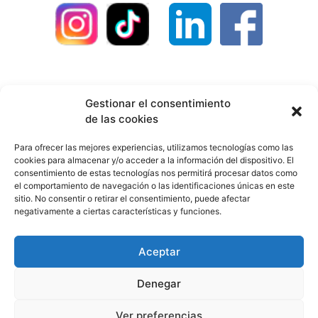
Contacto
Política de privacidad
Gestionar el consentimiento
de las cookies
Política de devoluciones
Política de envíos
Para ofrecer las mejores experiencias, utilizamos tecnologías como las
cookies para almacenar y/o acceder a la información del dispositivo. El
Cookies
Aviso legal
Colaboradores
consentimiento de estas tecnologías nos permitirá procesar datos como
el comportamiento de navegación o las identificaciones únicas en este
sitio. No consentir o retirar el consentimiento, puede afectar
Todos los derechos reservados. Sitio web diseñado
negativamente a ciertas características y funciones.
por
World Motion
Aceptar
Denegar
Ver preferencias